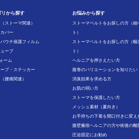
ゴリから探す
お悩みから探す
ト（ストーマ関連）
ストーマベルトをお探しの方（細
チカバー
ト）
用パウチ保護フィルム
ストーマベルトをお探しの方（幅
チューブ
ト）
ォーム
ヘルニアを押さえたい方
テープ・ステッカー
腹巻のバリエーションを知りたい
ト（腰痛関連）
消臭効果を求める方
お肌の弱い方
ストーマを保護したい方
メッシュ素材（夏向き）
お手持ちの下着を開口付きに変え
腹壁瘢痕ヘルニアの方や術後の離
圧迫固定にお勧め