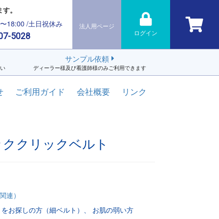
ます。
0〜18:00 /土日祝休み
法人用ページ
ログイン
07-5028
サンプル依頼
い
ディーラー様及び看護師様のみご利用できます
せ
ご利用ガイド
会社概要
リンク
ッククリックベルト
関連）
トをお探しの方（細ベルト）
お肌の弱い方