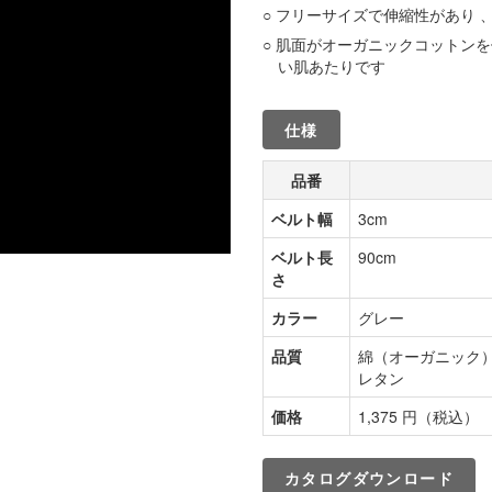
フリーサイズで伸縮性があり 
肌面がオーガニックコットンを
い肌あたりです
仕様
品番
ベルト幅
3cm
ベルト長
90cm
さ
カラー
グレー
品質
綿（オーガニック
レタン
価格
1,375 円（税込）
カタログダウンロード