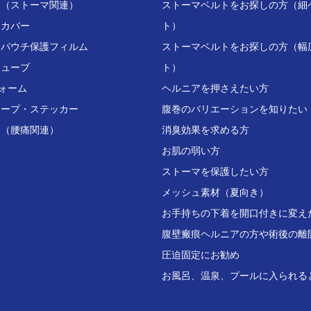
ト（ストーマ関連）
ストーマベルトをお探しの方（細
チカバー
ト）
用パウチ保護フィルム
ストーマベルトをお探しの方（幅
チューブ
ト）
ォーム
ヘルニアを押さえたい方
テープ・ステッカー
腹巻のバリエーションを知りたい
ト（腰痛関連）
消臭効果を求める方
お肌の弱い方
ストーマを保護したい方
メッシュ素材（夏向き）
お手持ちの下着を開口付きに変え
腹壁瘢痕ヘルニアの方や術後の離
圧迫固定にお勧め
お風呂、温泉、プールに入られる