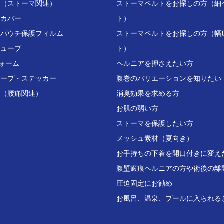
ト（ストーマ関連）
ストーマベルトをお探しの方（細
チカバー
ト）
用パウチ保護フィルム
ストーマベルトをお探しの方（幅
チューブ
ト）
ォーム
ヘルニアを押さえたい方
テープ・ステッカー
腹巻のバリエーションを知りたい
ト（腰痛関連）
消臭効果を求める方
お肌の弱い方
ストーマを保護したい方
メッシュ素材（夏向き）
お手持ちの下着を開口付きに変え
腹壁瘢痕ヘルニアの方や術後の離
圧迫固定にお勧め
お風呂、温泉、プールに入られる