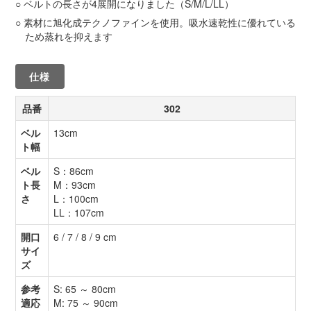
ベルトの長さが4展開になりました（S/M/L/LL）
素材に旭化成テクノファインを使用。吸水速乾性に優れている
ため蒸れを抑えます
仕様
品番
302
ベル
13cm
ト幅
ベル
S：86cm
ト長
M：93cm
さ
L：100cm
LL：107cm
開口
6 / 7 / 8 / 9 cm
サイ
ズ
参考
S: 65 ～ 80cm
適応
M: 75 ～ 90cm