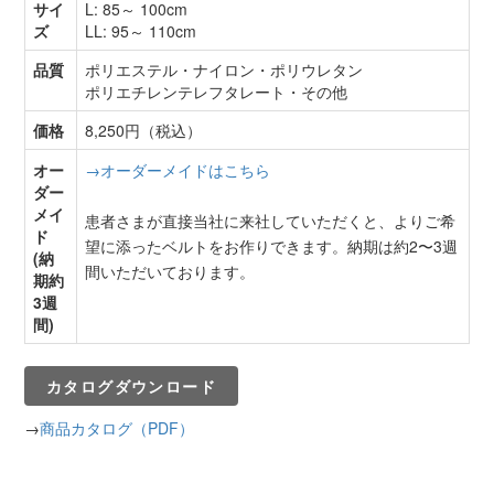
サイ
L: 85～ 100cm
ズ
LL: 95～ 110cm
品質
ポリエステル・ナイロン・ポリウレタン
ポリエチレンテレフタレート・その他
価格
8,250円（税込）
オー
→オーダーメイドはこちら
ダー
メイ
患者さまが直接当社に来社していただくと、よりご希
ド
望に添ったベルトをお作りできます。納期は約2〜3週
(納
間いただいております。
期約
3週
間)
カタログダウンロード
→
商品カタログ（PDF）